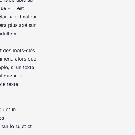
ue », il est
tait « ordinateur
sera plus axé sur
dulte ».
t des mots-clés.
ument, alors que
le, si un texte
atique », «
ce texte
ou d'un
es
sur le sujet et