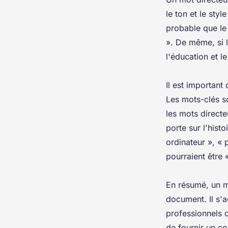
le ton et le styl
probable que le 
». De même, si l
l'éducation et l
Il est important
Les mots-clés s
les mots directe
porte sur l'hist
ordinateur », « 
pourraient être 
En résumé, un mo
document. Il s'ag
professionnels d
de fournir un c