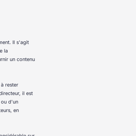
nt. Il s'agit
e la
urnir un contenu
à rester
recteur, il est
e ou d'un
teurs, en
considérable sur