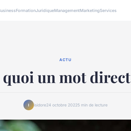
Business
Formation
Juridique
Management
Marketing
Services
ACTU
t quoi un mot direct
isidore
24 octobre 2022
5 min de lecture
I