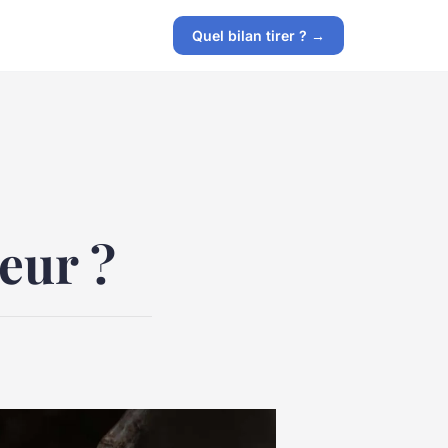
Quel bilan tirer ? →
eur ?