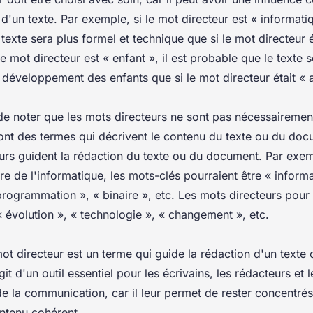
e d'un texte. Par exemple, si le mot directeur est « informatiq
texte sera plus formel et technique que si le mot directeur é
e mot directeur est « enfant », il est probable que le texte 
e développement des enfants que si le mot directeur était « a
 de noter que les mots directeurs ne sont pas nécessairemen
ont des termes qui décrivent le contenu du texte ou du doc
urs guident la rédaction du texte ou du document. Par exemp
oire de l'informatique, les mots-clés pourraient être « inform
programmation », « binaire », etc. Les mots directeurs pour 
« évolution », « technologie », « changement », etc.
t directeur est un terme qui guide la rédaction d'un texte 
it d'un outil essentiel pour les écrivains, les rédacteurs et l
e la communication, car il leur permet de rester concentrés 
ontenu cohérent.