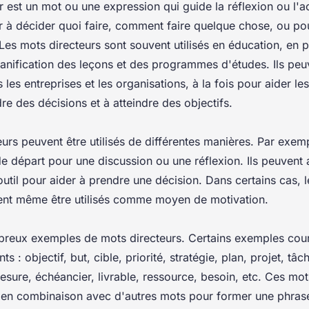
 est un mot ou une expression qui guide la réflexion ou l'act
er à décider quoi faire, comment faire quelque chose, ou po
es mots directeurs sont souvent utilisés en éducation, en p
planification des leçons et des programmes d'études. Ils pe
s les entreprises et les organisations, à la fois pour aider les
e des décisions et à atteindre des objectifs.
urs peuvent être utilisés de différentes manières. Par exemp
de départ pour une discussion ou une réflexion. Ils peuvent 
util pour aider à prendre une décision. Dans certains cas, 
ent même être utilisés comme moyen de motivation.
mbreux exemples de mots directeurs. Certains exemples cour
ts : objectif, but, cible, priorité, stratégie, plan, projet, tâch
esure, échéancier, livrable, ressource, besoin, etc. Ces mo
ou en combinaison avec d'autres mots pour former une phras