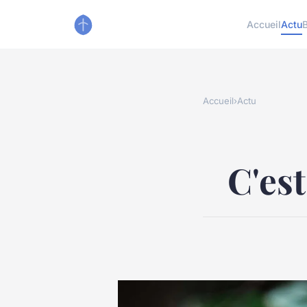
Accueil
Actu
Accueil
›
Actu
C'es