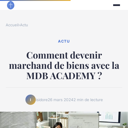
Accueil
›
Actu
ACTU
Comment devenir
marchand de biens avec la
MDB ACADEMY ?
isidore
26 mars 2024
2 min de lecture
I