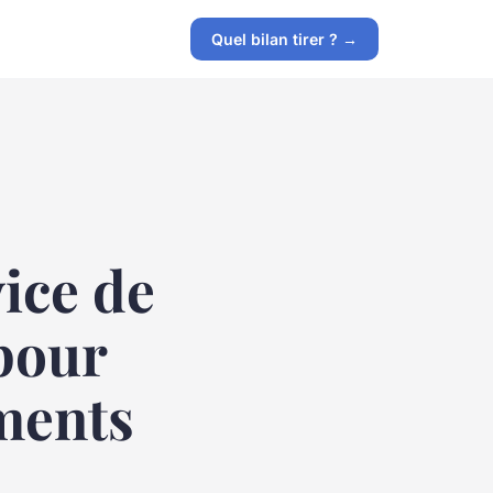
Quel bilan tirer ? →
ice de
pour
ements