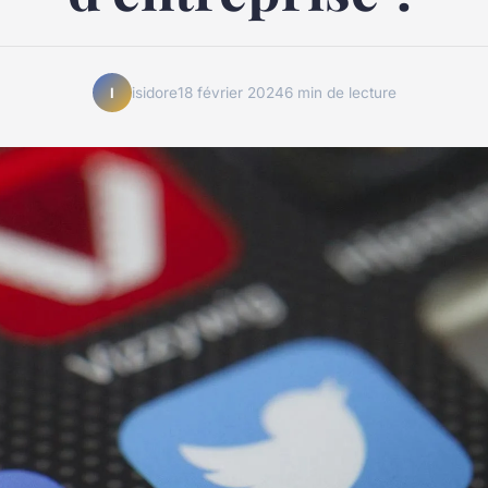
isidore
18 février 2024
6 min de lecture
I