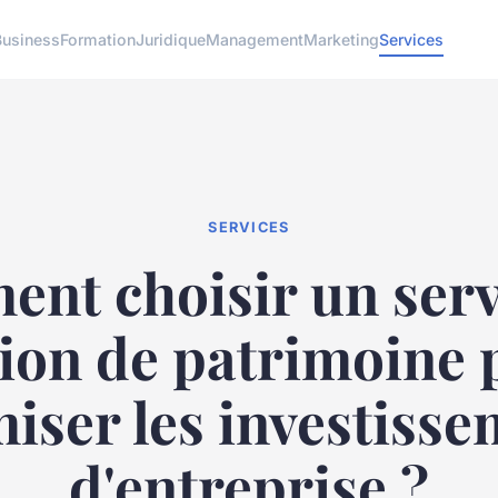
Business
Formation
Juridique
Management
Marketing
Services
SERVICES
nt choisir un serv
tion de patrimoine 
iser les investiss
d'entreprise ?