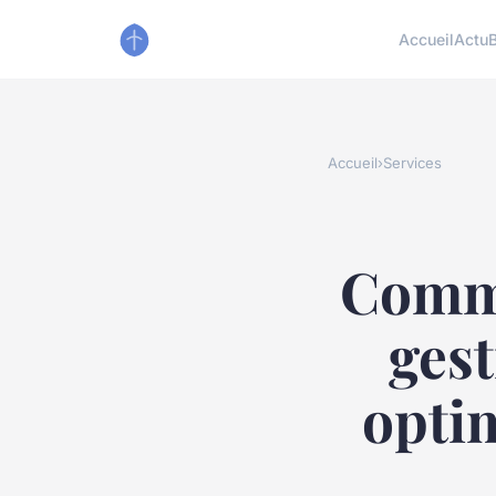
Accueil
Actu
Accueil
›
Services
Comme
ges
optim