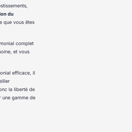
vestissements,
ion du
ue que vous êtes
imonial complet
imoine, et vous
nial efficace, il
iller
onc la liberté de
par une gamme de