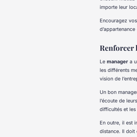
importe leur loca
Encouragez vos 
d’appartenance e
Renforcer 
Le
manager
a un
les différents m
vision de l’entre
Un bon manager s
l’écoute de leur
difficultés et le
En outre, il es
distance. Il doi