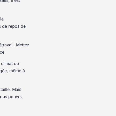
ées, il est
ie
ps de repos de
étravail. Mettez
nce.
 climat de
gagée, même à
taille. Mais
 vous pouvez