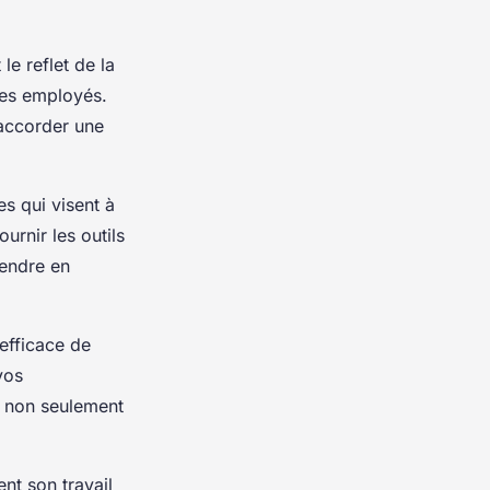
 le reflet de la
 ses employés.
’accorder une
es qui visent à
urnir les outils
rendre en
efficace de
vos
e non seulement
nt son travail