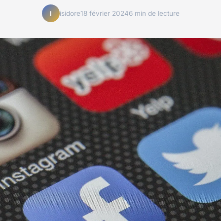
isidore
18 février 2024
6 min de lecture
I