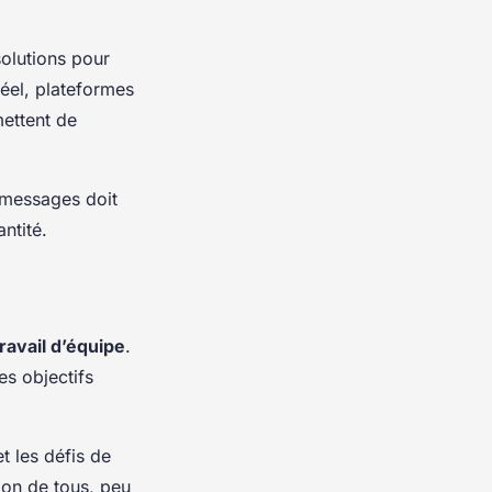
solutions pour
réel, plateformes
ettent de
 messages doit
ntité.
travail d’équipe
.
es objectifs
t les défis de
ion de tous, peu