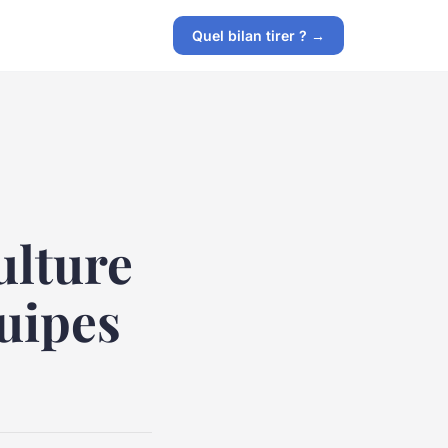
Quel bilan tirer ? →
ulture
quipes