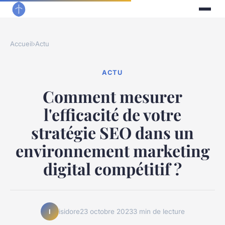
Accueil
›
Actu
ACTU
Comment mesurer
l'efficacité de votre
stratégie SEO dans un
environnement marketing
digital compétitif ?
isidore
23 octobre 2023
3 min de lecture
I